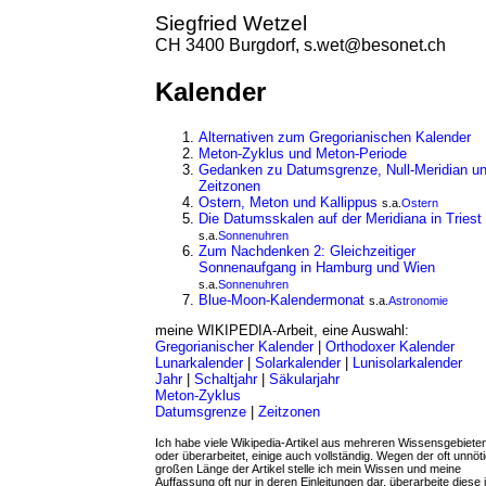
Siegfried Wetzel
CH 3400 Burgdorf, s.wet@besonet.ch
Kalender
Alternativen zum Gregorianischen Kalender
Meton-Zyklus und Meton-Periode
Gedanken zu Datumsgrenze, Null-Meridian u
Zeitzonen
Ostern, Meton und Kallippus
s.a.
Ostern
Die Datumsskalen auf der Meridiana in Triest
s.a.
Sonnenuhren
Zum Nachdenken 2: Gleichzeitiger
Sonnenaufgang in Hamburg und Wien
s.a.
Sonnenuhren
Blue-Moon-Kalendermonat
s.a.
Astronomie
meine WIKIPEDIA-Arbeit, eine Auswahl:
Gregorianischer Kalender
|
Orthodoxer Kalender
Lunarkalender
|
Solarkalender
|
Lunisolarkalender
Jahr
|
Schaltjahr
|
Säkularjahr
Meton-Zyklus
Datumsgrenze
|
Zeitzonen
Ich habe viele Wikipedia-Artikel aus mehreren Wissensgebiete
oder überarbeitet, einige auch vollständig. Wegen der oft unnöt
großen Länge der Artikel stelle ich mein Wissen und meine
Auffassung oft nur in deren Einleitungen dar, überarbeite diese 